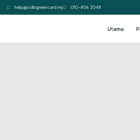
help@cidbgreencard.my
010-806 2048
Utama
P