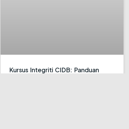
Kursus Integriti CIDB: Panduan
Lengkap & Kepentingannya
Pernahkah anda terfikir mengapa Kursus Integriti CIDB
menjadi salah satu syarat wajib bagi kontraktor di
Malaysia? Dalam dunia pembinaan yang
INFO LANJUT »